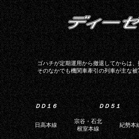
ゴハチが定期運用から撤退してからは、
そのなかでも機関車牽引の列車が主な被
ＤＤ１６
ＤＤ５１
宗谷・石北
日高本線
紀勢本
根室本線