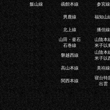
飯山線
函館本線
参宮線
男鹿線
福知山
北上線
播但線
山田・釜石
山陰本
石巻線
米子以
山陰本
磐越西線
米子以
高山本線
美祢線
寝台特
関西本線
出雲