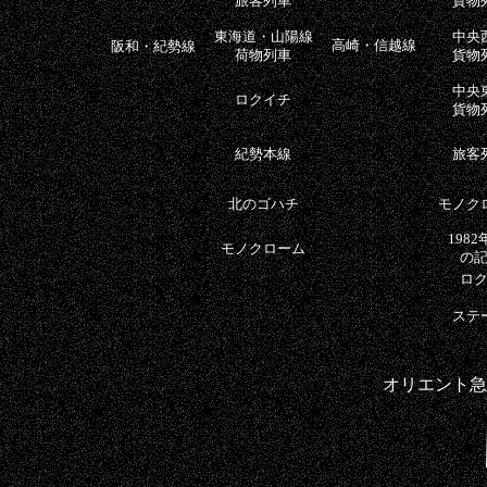
旅客列車
貨物
東海道・山陽線
中央
阪和・紀勢線
高崎・信越線
荷物列車
貨物
中央
ロクイチ
貨物
紀勢本線
旅客
北のゴハチ
モノク
1982
モノクローム
の
ロ
ナ
ステ
オリエント急