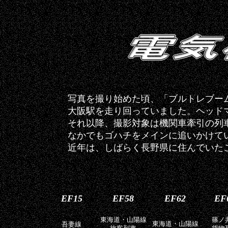
写真を撮り始めた頃、「ブルトレブー
大阪駅を走り回っていました。ヘッド
それ以降、撮影対象は機関車牽引の列
なかでもゴハチをメインに追いかけて
近年は、しばらく長野県に住んでいたこ
EF15
EF58
EF62
EF
東海道・山陽線
篠ノ
吾妻線
東海道・山陽線