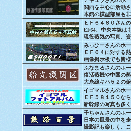
アキュラさんのホー
関西を中心に活動さ
本館の模型部屋も非
ＥＦ６４８０さんの
EF64、中央本線
現役蒸気の写真、資
みっひーさんのホー
ＥＦ６４に対する熱
画像掲示板でも皆様
ふなまるさんのホー
復活蒸機や中国の蒸
大糸線キハ５２の俯
イゴマルさんのホー
ＥＦ５８１５０なら
新幹線の写真も多く
千ちゃんさんのホー
日本の風景の中を走
撮影記も楽しく、こ