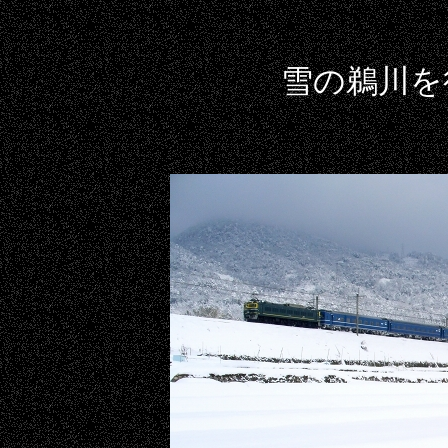
L 4.0
雪の鵜川を