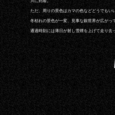
川に到着。
ただ、周りの景色はカマの色などどうでもい
冬枯れの景色が一変、見事な銀世界が広がっ
通過時刻には薄日が射し雪煙を上げて走り去